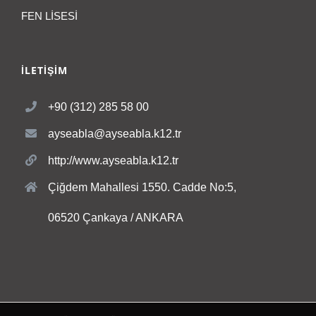
FEN LİSESİ
İLETİŞİM
+90 (312) 285 58 00
ayseabla@ayseabla.k12.tr
http://www.ayseabla.k12.tr
Çiğdem Mahallesi 1550. Cadde No:5,
06520 Çankaya / ANKARA