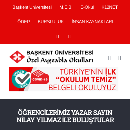
Skip
Başkent Üniversitesi
M.E.B.
E-Okul
K12NET
to
ÖDEP
BURSLULUK
İNSAN KAYNAKLARI
content
YouTube
Instagram
ÖĞRENCİLERİMİZ YAZAR SAYIN
NİLAY YILMAZ İLE BULUŞTULAR