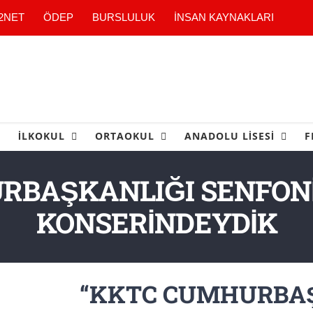
2NET
ÖDEP
BURSLULUK
İNSAN KAYNAKLARI
İLKOKUL
ORTAOKUL
ANADOLU LİSESİ
F
RBAŞKANLIĞI SENFONİ
KONSERİNDEYDİK
“KKTC CUMHURBAŞ