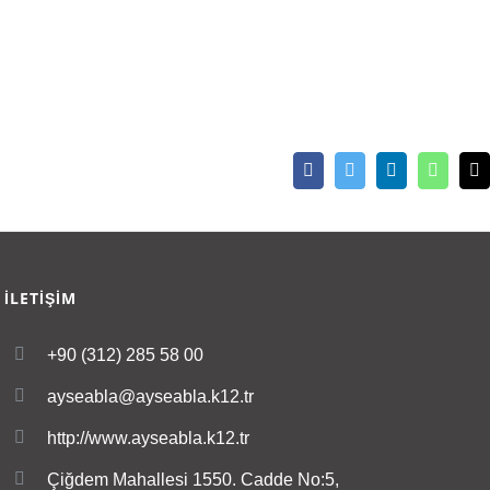
Facebook
Twitter
LinkedIn
Whatsa
E
İLETİŞİM
+90 (312) 285 58 00
ayseabla@ayseabla.k12.tr
http://www.ayseabla.k12.tr
Çiğdem Mahallesi 1550. Cadde No:5,