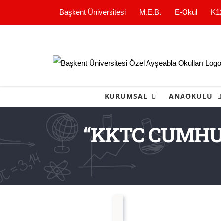
Skip
Başkent Üniversitesi
M.E.B.
E-Okul
K1
to
content
KURUMSAL
ANAOKULU
“KKTC CUMHU