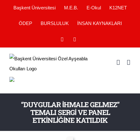
Skip
Başkent Üniversitesi
M.E.B.
E-Okul
K12NET
to
ÖDEP
BURSLULUK
İNSAN KAYNAKLARI
content
YouTube
Instagram
“DUYGULAR İHMALE GELMEZ”
TEMALI SERGİ VE PANEL
ETKİNLİĞİNE KATILDIK