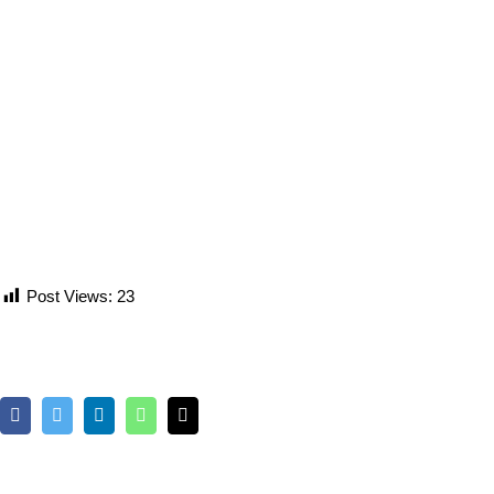
Post Views:
23
Facebook
Twitter
LinkedIn
Whatsapp
Email