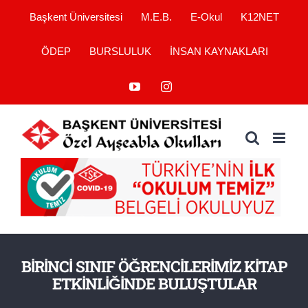
Skip
Başkent Üniversitesi
M.E.B.
E-Okul
K12NET
to
ÖDEP
BURSLULUK
İNSAN KAYNAKLARI
content
YouTube
Instagram
BİRİNCİ SINIF ÖĞRENCİLERİMİZ KİTAP
ETKİNLİĞİNDE BULUŞTULAR