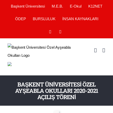
Skip
Başkent Üniversitesi
M.E.B.
E-Okul
K12NET
to
ÖDEP
BURSLULUK
İNSAN KAYNAKLARI
content
YouTube
Instagram
BAŞKENT ÜNİVERSİTESİ ÖZEL
AYŞEABLA OKULLARI 2020-2021
AÇILIŞ TÖRENİ