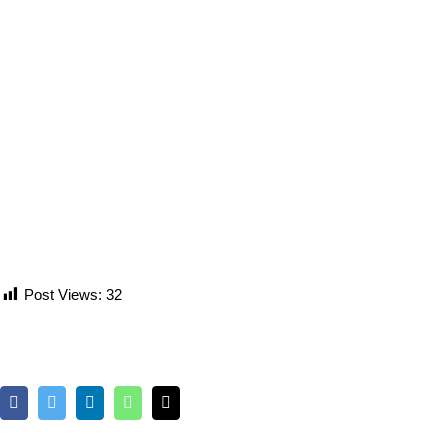
Post Views:
32
Facebook
Twitter
LinkedIn
Whatsapp
Email