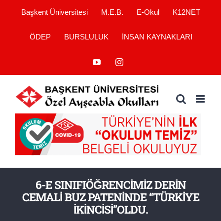
Skip
Başkent Üniversitesi
M.E.B.
E-Okul
K12NET
to
ÖDEP
BURSLULUK
İNSAN KAYNAKLARI
content
YouTube
Instagram
6-E SINIFIÖĞRENCİMİZ DERİN
CEMALİ BUZ PATENİNDE “TÜRKİYE
İKİNCİSİ”OLDU.