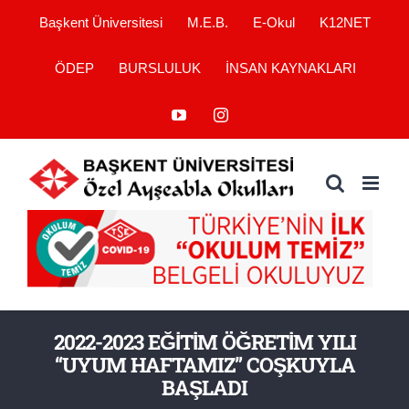
Skip
Başkent Üniversitesi
M.E.B.
E-Okul
K12NET
to
ÖDEP
BURSLULUK
İNSAN KAYNAKLARI
content
YouTube
Instagram
2022-2023 EĞİTİM ÖĞRETİM YILI
“UYUM HAFTAMIZ” COŞKUYLA
BAŞLADI