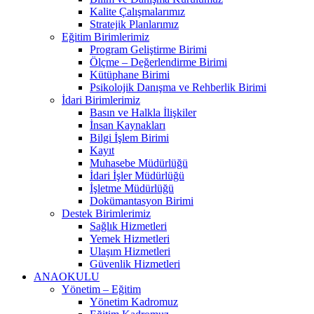
Kalite Çalışmalarımız
Stratejik Planlarımız
Eğitim Birimlerimiz
Program Geliştirme Birimi
Ölçme – Değerlendirme Birimi
Kütüphane Birimi
Psikolojik Danışma ve Rehberlik Birimi
İdari Birimlerimiz
Basın ve Halkla İlişkiler
İnsan Kaynakları
Bilgi İşlem Birimi
Kayıt
Muhasebe Müdürlüğü
İdari İşler Müdürlüğü
İşletme Müdürlüğü
Dokümantasyon Birimi
Destek Birimlerimiz
Sağlık Hizmetleri
Yemek Hizmetleri
Ulaşım Hizmetleri
Güvenlik Hizmetleri
ANAOKULU
Yönetim – Eğitim
Yönetim Kadromuz