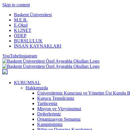
Skip to content
Başkent Üniversitesi
M.E.B.
E-Okul
K12NET
ÖDEP
BURSLULUK
İNSAN KAYNAKLARI
YouTube
Instagram
KURUMSAL
Hakkımızda
Üniversitemiz Kurucusu ve Yönetim Üst Kurulu 
Kurucu Temsilcimiz
Tarihçemiz
Misyon ve Vizyonumuz
Değerlerimiz
Organizasyon Şemamız
Kampüsümüz
Bilim ve Danışma Kurulumuz