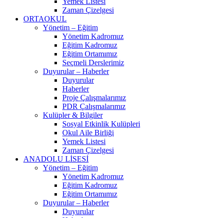
Yemek Listesi
Zaman Çizelgesi
ORTAOKUL
Yönetim – Eğitim
Yönetim Kadromuz
Eğitim Kadromuz
Eğitim Ortamımız
Seçmeli Derslerimiz
Duyurular – Haberler
Duyurular
Haberler
Proje Çalışmalarımız
PDR Çalışmalarımız
Kulüpler & Bilgiler
Sosyal Etkinlik Kulüpleri
Okul Aile Birliği
Yemek Listesi
Zaman Çizelgesi
ANADOLU LİSESİ
Yönetim – Eğitim
Yönetim Kadromuz
Eğitim Kadromuz
Eğitim Ortamımız
Duyurular – Haberler
Duyurular