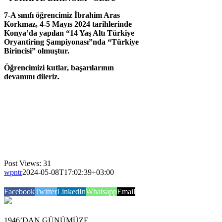
7-A sınıfı öğrencimiz İbrahim Aras
Korkmaz, 4-5 Mayıs 2024 tarihlerinde
Konya’da yapılan “14 Yaş Altı Türkiye
Oryantiring Şampiyonası”nda “Türkiye
Birincisi” olmuştur.
Öğrencimizi kutlar, başarılarının
devamını dileriz.
Post Views:
31
wpntr
2024-05-08T17:02:39+03:00
Facebook
Twitter
LinkedIn
Whatsapp
Email
1946’DAN GÜNÜMÜZE…