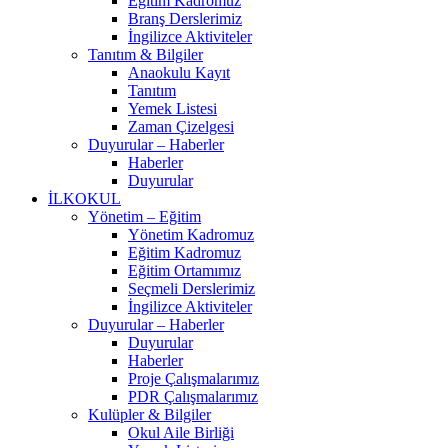
Eğitim Kadromuz
Branş Derslerimiz
İngilizce Aktiviteler
Tanıtım & Bilgiler
Anaokulu Kayıt
Tanıtım
Yemek Listesi
Zaman Çizelgesi
Duyurular – Haberler
Haberler
Duyurular
İLKOKUL
Yönetim – Eğitim
Yönetim Kadromuz
Eğitim Kadromuz
Eğitim Ortamımız
Seçmeli Derslerimiz
İngilizce Aktiviteler
Duyurular – Haberler
Duyurular
Haberler
Proje Çalışmalarımız
PDR Çalışmalarımız
Kulüpler & Bilgiler
Okul Aile Birliği