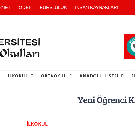
2NET
ÖDEP
BURSLULUK
İNSAN KAYNAKLARI
İLKOKUL
ORTAOKUL
ANADOLU LİSESİ
F
Yeni Öğrenci K
İLKOKUL