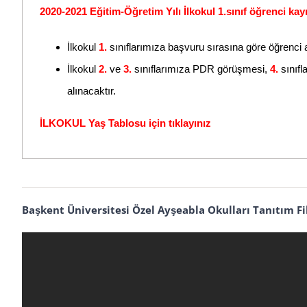
2020-2021 Eğitim-Öğretim Yılı İlkokul 1.sınıf öğrenci kay
İlkokul
1.
sınıflarımıza başvuru sırasına göre öğrenci a
İlkokul
2.
ve
3.
sınıflarımıza PDR görüşmesi,
4.
sınıfl
alınacaktır.
İLKOKUL Yaş Tablosu için tıklayınız
Başkent Üniversitesi Özel Ayşeabla Okulları Tanıtım F